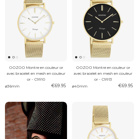
OOZOO Montre en couleur or
OOZOO Montre en couleur or
avec bracelet en mesh en couleur
avec bracelet en mesh en couleur
or - C9910
or - C9913
€69.95
€69.95
⌀36mm
⌀40mm