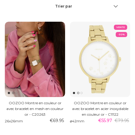
Trier par
Trier
par
VENTE
-30%
MEN'S JEWELLERY
OOZOO Montre en couleur or
OOZOO Montre en couleur or
avec bracelet en mesh en couleur
avec bracelet en acier inoxydable
or - C20263
en couleur or - C11122
€69.95
€55.97
€79.95
26x26mm
⌀42mm