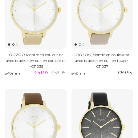
OOZOO Montre en couleur or
OOZOO Montre en couleur or
avec bracelet en cuir en couleur or
avec bracelet en cuir en taupe -
- C11035
C11037
€41.97
€59.95
€59.95
⌀48mm
⌀48mm