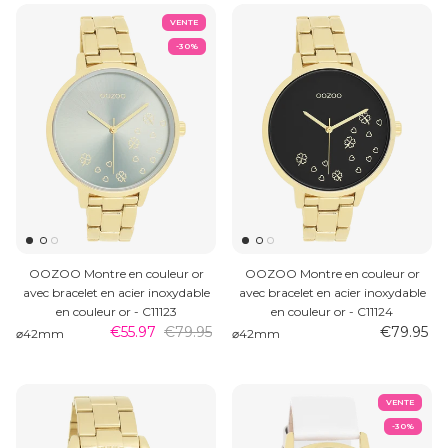
VENTE
-30%
OOZOO Montre en couleur or
OOZOO Montre en couleur or
avec bracelet en acier inoxydable
avec bracelet en acier inoxydable
en couleur or - C11123
en couleur or - C11124
€55.97
€79.95
€79.95
⌀42mm
⌀42mm
VENTE
-30%