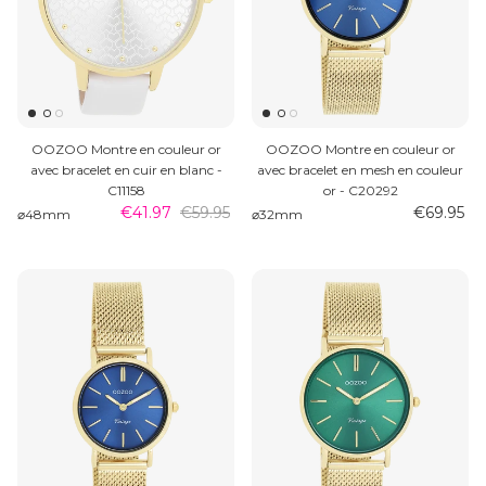
OOZOO Montre en couleur or
OOZOO Montre en couleur or
avec bracelet en cuir en blanc -
avec bracelet en mesh en couleur
C11158
or - C20292
€41.97
€59.95
€69.95
⌀48mm
⌀32mm