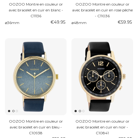
OOZOO Montre en couleur or
OOZOO Montre en couleur or
avec bracelet en cuir en blanc -
avec bracelet en cuir en rose pêche
C11136
- C11036
€49.95
€59.95
⌀36mm
⌀48mm
OOZOO Montre en couleur or
OOZOO Montre en couleur or
avec bracelet en cuir en bleu -
avec bracelet en cuir en noir -
C10938
C10841