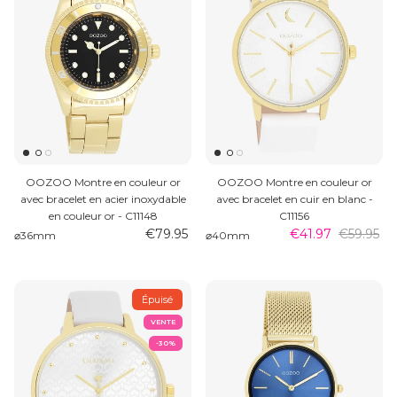
OOZOO Montre en couleur or
OOZOO Montre en couleur or
avec bracelet en acier inoxydable
avec bracelet en cuir en blanc -
en couleur or - C11148
C11156
€79.95
€41.97
€59.95
⌀36mm
⌀40mm
Épuisé
VENTE
-30%