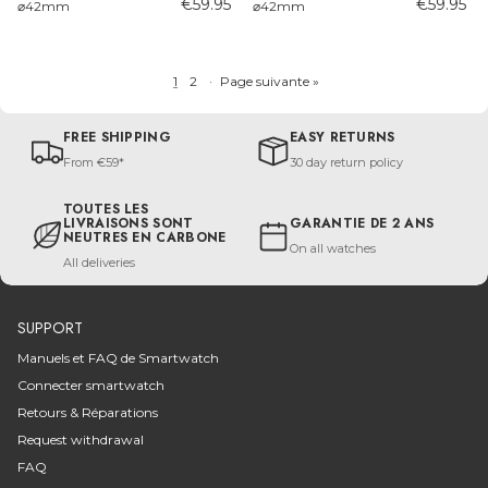
€59.95
€59.95
⌀42mm
⌀42mm
1
2
·
Page suivante »
FREE SHIPPING
EASY RETURNS
From €59*
30 day return policy
TOUTES LES
LIVRAISONS SONT
GARANTIE DE 2 ANS
NEUTRES EN CARBONE
On all watches
All deliveries
SUPPORT
Manuels et FAQ de Smartwatch
Connecter smartwatch
Retours & Réparations
Request withdrawal
FAQ