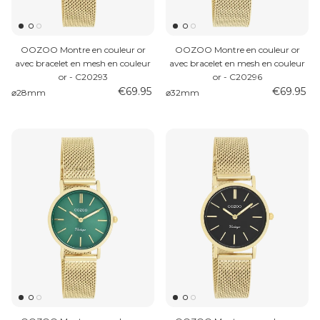
OOZOO Montre en couleur or
OOZOO Montre en couleur or
avec bracelet en mesh en couleur
avec bracelet en mesh en couleur
or - C20293
or - C20296
€69.95
€69.95
⌀28mm
⌀32mm