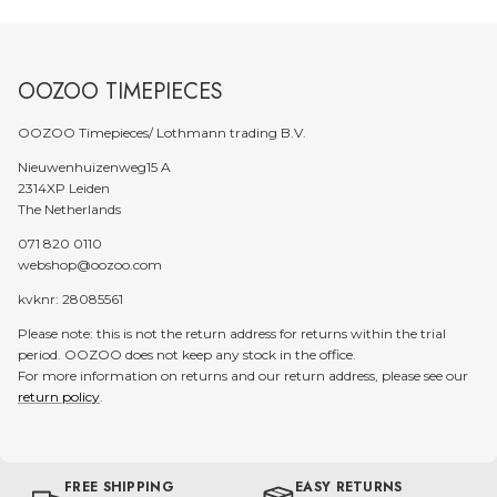
OOZOO TIMEPIECES
OOZOO Timepieces/ Lothmann trading B.V.
Nieuwenhuizenweg15 A
2314XP Leiden
The Netherlands
071 820 0110
webshop@oozoo.com
kvknr: 28085561
Please note: this is not the return address for returns within the trial
period. OOZOO does not keep any stock in the office.
For more information on returns and our return address, please see our
return policy
.
FREE SHIPPING
EASY RETURNS