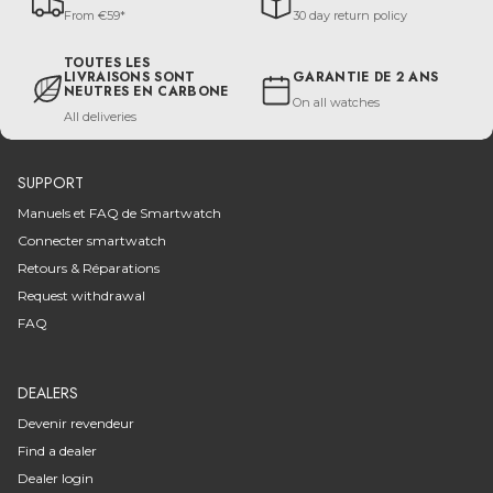
From €59*
30 day return policy
TOUTES LES
LIVRAISONS SONT
GARANTIE DE 2 ANS
NEUTRES EN CARBONE
On all watches
All deliveries
SUPPORT
Manuels et FAQ de Smartwatch
Connecter smartwatch
Retours & Réparations
Request withdrawal
FAQ
DEALERS
Devenir revendeur
Find a dealer
Dealer login