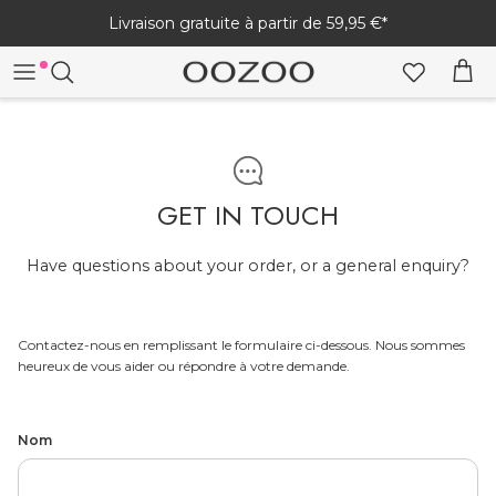
Passer
Livraison gratuite à partir de 59,95 €*
au
contenu
TOUTES LES MONTRES
TOUTES LES MONTRES CONNECTÉES
TOUTES LES CRÉATIONS
MONTRES FEMME
WOMEN'S
BRACELETS
GET IN TOUCH
MONTRES HOMME
MEN'S
BOUCLES D'OREILLES
Have questions about your order, or a general enquiry?
COLLIERS
MONTRES
BRACELETS DE MONTRE CONNECTÉE
PARURES DE BIJOUX
SÉRIE VINTAGE
CHARGEURS
Contactez-nous en remplissant le formulaire ci-dessous. Nous sommes
heureux de vous aider ou répondre à votre demande.
MANUEL ET FAQ - MONTRE CONNECTÉE
BIJOUX HOMME
Nom
AIDE SUR LA MONTRE CONNECTÉE